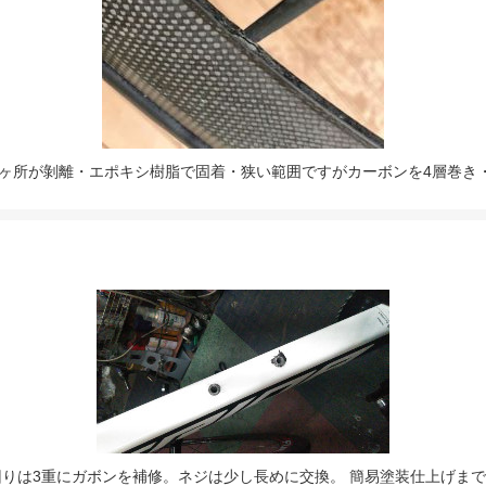
付け根2ヶ所が剝離・エポキシ樹脂で固着・狭い範囲ですがカーボンを4層
りは3重にガボンを補修。ネジは少し長めに交換。 簡易塗装仕上げま