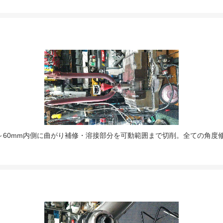
0～60mm内側に曲がり補修・溶接部分を可動範囲まで切削。全ての角