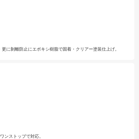
巻き・更に剝離防止にエポキシ樹脂で固着・クリアー塗装仕上げ。
でワンストップで対応。