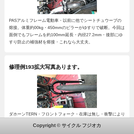
PASアルミフレーム電動車・以前に他でシートチュウーブの
熔接。体重約00kg・450mmのピラーがゆすりで破断。今回は
面倒でもフレームを約100mm延長・内径27.2mm・後部にゆ
すり防止の補強材を熔接・これなら大丈夫。
修理例193拡大写真あります。
ダホーンTERN・フロントフォーク・在庫は無し・衝撃により
曲がり部分補修・溶接部分を修正出来る範囲でカット・角度
Copyright © サイクル フジオカ
修正・仮付溶接試乗・本溶接・ハンドル回転はフローティン