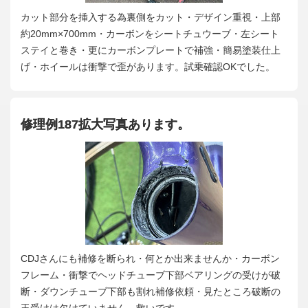
カット部分を挿入する為裏側をカット・デザイン重視・上部
約20mm×700mm・カーボンをシートチュウーブ・左シート
ステイと巻き・更にカーボンプレートで補強・簡易塗装仕上
げ・ホイールは衝撃で歪があります。試乗確認OKでした。
修理例187拡大写真あります。
CDJさんにも補修を断られ・何とか出来ませんか・カーボン
フレーム・衝撃でヘッドチューブ下部ベアリングの受けが破
断・ダウンチューブ下部も割れ補修依頼・見たところ破断の