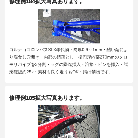
修理例184拡大写真あります。
コルナゴコロンバスSLX年代物・肉厚0.9～1mm・酷い錆によ
り腐食し穴開き・内部の錆落とし・楕円形内部270mmのクロ
モリパイプを3分割・ラグの際迄挿入・溶接・ピンを挿入・試
乗確認約25k・素材も良く走りもOK・錆は禁物です。
修理例185拡大写真あります。