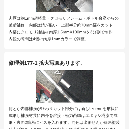
肉厚は約1mm超軽量・クロモリフレーム・ボトル台座からの
破断補修・内部は錆が酷い・上部半分約70mm幅をカット・
内部にクロモリ補強材肉厚1.5mmX190mmを3分割で制作・
内径の隙間は4個の肉厚1mmカラーで調整。
修理例177-1 拡大写真あります。
何とか内部補強が終わりカット部分には新しいcrmoを形状に
成形し補強材共に内外を溶接・極力凸凹はエポキシ樹脂で成
形・裏面2箇所にビスを入れます。同色は出ませんが簡易塗装