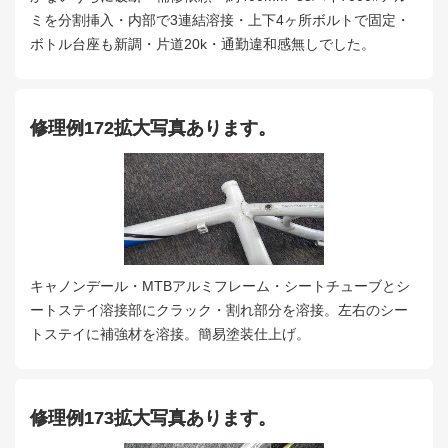
ミを分割挿入・内部で3連結溶接・上下4ヶ所ボルトで固定・
ボトル台座も新調・片道20k・通勤違和感無しでした。
修理例172拡大写真あります。
キャノンデール・MTBアルミフレーム・シートチューブとシ
ートステイ溶接部にクラック・割れ部分を溶接。左右のシー
トステイに補強材を溶接。簡易塗装仕上げ。
修理例173拡大写真あります。