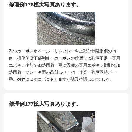
修理例176拡大写真あります。
Zippカーボンホイール・リムブレーキ上部分剝離損傷の補
修・損傷箇所下部剝離・カーボンの積層では強度不足・専用
エポキシ樹脂で加熱固着・更に異種の専用エポキシ樹脂で加
熱固着・ブレーキ面の凸凹はペーパー作業・強度保持が一
番。微妙にはボコボコ有りますが試乗確認はOKでした。
修理例177拡大写真あります。