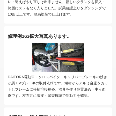
レ・違えばやり直しは出来ません。新しいクランクを挿入・
綺麗にズレもなく入りました。試乗確認上りをダンシングで
10回以上です。簡易塗装で仕上げます。
修理例163拡大写真あります。
DAITORA電動車・クロスバイク・キャリパーブレーキの効き
が悪くVブレーキの取付依頼です。端材からアルミ台座をカッ
トしフレームに移植溶接補修。治具を作り位置決め・中々面
倒です。左右共に溶接・試乗確認で制動力を確認。