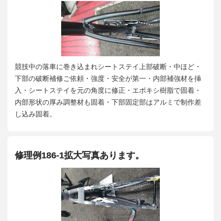
競技中の落車に巻き込まれシートステイ上部破断・中ほど・
下部の破断補修ご依頼・強度・安全が第一・内部補強材を挿
入・シートステイを元の角度に修正・エポキシ樹脂で固着・
内部形状の厚み調整材も固着・下部固定部はアルミで制作差
し込み固着。
修理例186-1拡大写真あります。