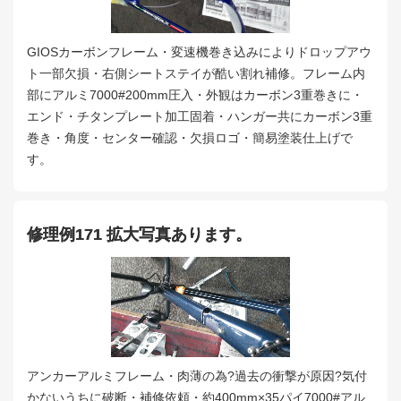
GIOSカーボンフレーム・変速機巻き込みによりドロップアウ
ト一部欠損・右側シートステイが酷い割れ補修。フレーム内
部にアルミ7000#200mm圧入・外観はカーボン3重巻きに・
エンド・チタンプレート加工固着・ハンガー共にカーボン3重
巻き・角度・センター確認・欠損ロゴ・簡易塗装仕上げで
す。
修理例171 拡大写真あります。
アンカーアルミフレーム・肉薄の為?過去の衝撃が原因?気付
かないうちに破断・補修依頼・約400mm×35パイ7000#アル