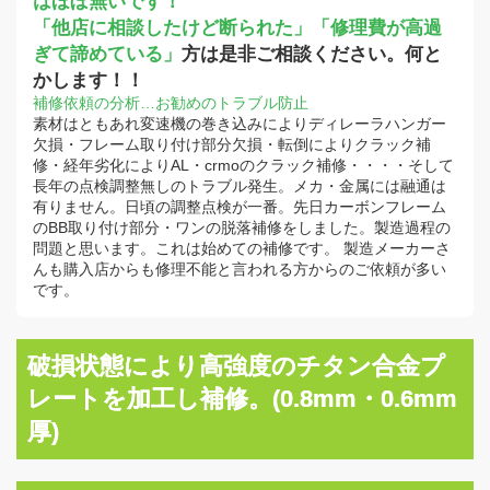
はほぼ無いです！
「他店に相談したけど断られた」「修理費が高過
ぎて諦めている」
方は是非ご相談ください。何と
かします！！
補修依頼の分析…お勧めのトラブル防止
素材はともあれ変速機の巻き込みによりディレーラハンガー
欠損・フレーム取り付け部分欠損・転倒によりクラック補
修・経年劣化によりAL・crmoのクラック補修・・・・そして
長年の点検調整無しのトラブル発生。メカ・金属には融通は
有りません。日頃の調整点検が一番。先日カーボンフレーム
のBB取り付け部分・ワンの脱落補修をしました。製造過程の
問題と思います。これは始めての補修です。 製造メーカーさ
んも購入店からも修理不能と言われる方からのご依頼が多い
です。
破損状態により高強度のチタン合金プ
レートを加工し補修。(0.8mm・0.6mm
厚)