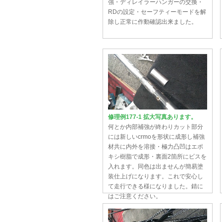
強・ディレイラーハンガーの交換・
RDの設定・セーフティーモードを解
除し正常に作動確認出来ました。
修理例177-1 拡大写真あります。
何とか内部補強が終わりカット部分
には新しいcrmoを形状に成形し補強
材共に内外を溶接・極力凸凹はエポ
キシ樹脂で成形・裏面2箇所にビスを
入れます。同色は出ませんが簡易塗
装仕上げになります。これで安心し
て走行できる様になりました。錆に
はご注意ください。