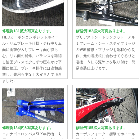
修理例181拡大写真あります。
修理例182拡大写真あります。
HEDカーボンコンポジットホイー
ブリヂストン・トランジット・アル
ル・リムブレーキ仕様・走行中リム
ミフレーム・シートステイブリッジ
面に衝撃が入りブレーキ面が膨ら
の破断補修・ブリッジを端材から制
む。リム面の補修。バランスを確認
作。元の溶接根に合わせてぐるりと
し油圧ブレスで少しずつ圧をかけ平
溶接・うしろ泥除けを取り付け・簡
面に修正。ブレーキ操作には違和感
易塗装仕上げます。
無し。費用も少なく大変喜んで頂き
ました。
修理例184拡大写真あります。
修理例185拡大写真あります。
コルナゴコロンバスSLX年代物・肉
カーボンフォーク・衝撃でホイール