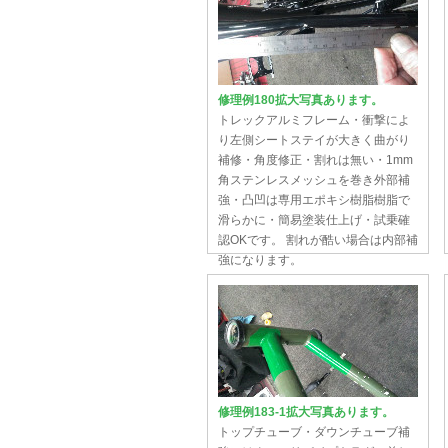
修理例180拡大写真あります。
トレックアルミフレーム・衝撃によ
り左側シートステイが大きく曲がり
補修・角度修正・割れは無い・1mm
角ステンレスメッシュを巻き外部補
強・凸凹は専用エポキシ樹脂樹脂で
滑らかに・簡易塗装仕上げ・試乗確
認OKです。 割れが酷い場合は内部補
強になります。
修理例183-1拡大写真あります。
トップチューブ・ダウンチューブ補