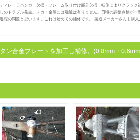
ディレーラハンガー欠損・フレーム取り付け部分欠損・転倒によりクラック補修
しのトラブル発生。メカ・金属には融通は有りません。日頃の調整点検が一
過程の問題と思います。これは始めての補修です。 製造メーカーさんも購入
ン合金プレートを加工し補修。(0.8mm・0.6mm