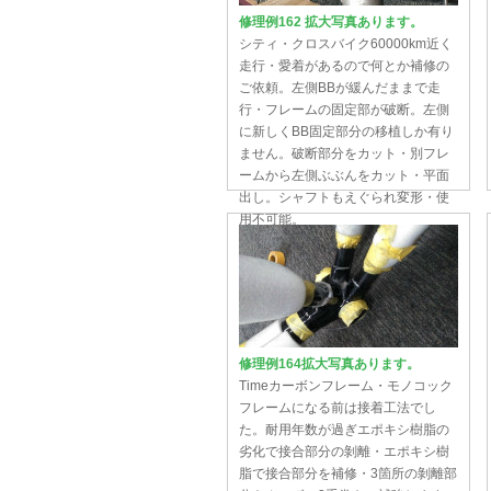
修理例162 拡大写真あります。
シティ・クロスバイク60000km近く
走行・愛着があるので何とか補修の
ご依頼。左側BBが緩んだままで走
行・フレームの固定部が破断。左側
に新しくBB固定部分の移植しか有り
ません。破断部分をカット・別フレ
ームから左側ぶぶんをカット・平面
出し。シャフトもえぐられ変形・使
用不可能。
修理例164拡大写真あります。
Timeカーボンフレーム・モノコック
フレームになる前は接着工法でし
た。耐用年数が過ぎエポキシ樹脂の
劣化で接合部分の剝離・エポキシ樹
脂で接合部分を補修・3箇所の剝離部