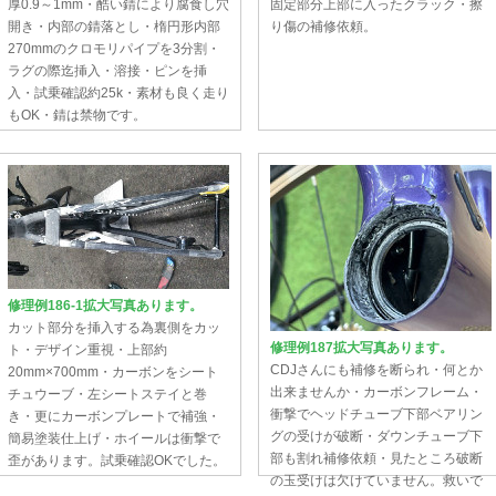
厚0.9～1mm・酷い錆により腐食し穴
固定部分上部に入ったクラック・擦
開き・内部の錆落とし・楕円形内部
り傷の補修依頼。
270mmのクロモリパイプを3分割・
ラグの際迄挿入・溶接・ピンを挿
入・試乗確認約25k・素材も良く走り
もOK・錆は禁物です。
修理例186-1拡大写真あります。
カット部分を挿入する為裏側をカッ
修理例187拡大写真あります。
ト・デザイン重視・上部約
CDJさんにも補修を断られ・何とか
20mm×700mm・カーボンをシート
出来ませんか・カーボンフレーム・
チュウーブ・左シートステイと巻
衝撃でヘッドチューブ下部ベアリン
き・更にカーボンプレートで補強・
グの受けが破断・ダウンチューブ下
簡易塗装仕上げ・ホイールは衝撃で
部も割れ補修依頼・見たところ破断
歪があります。試乗確認OKでした。
の玉受けは欠けていません。救いで