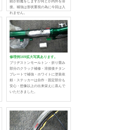
錆が邪魔をしますが何とか内外を溶
接。補強は形状重視の為に今回は入
れません。
修理例169拡大写真あります。
ブリヂストンモールトン・折り畳み
部分のクラック補修・溶接後チタン
プレートで補強・ホワイトに塗装依
頼・ステッカーは自作・固定部分も
安心・想像以上の出来栄えに喜んで
いただきました。