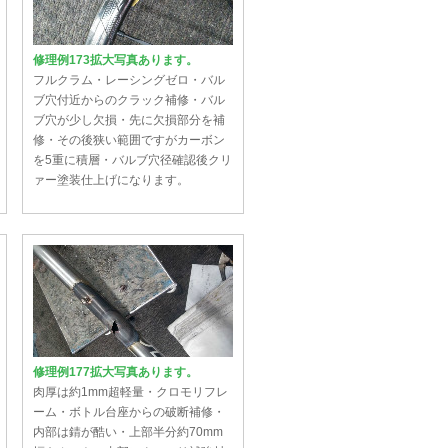
修理例173拡大写真あります。
フルクラム・レーシングゼロ・バル
ブ穴付近からのクラック補修・バル
ブ穴が少し欠損・先に欠損部分を補
修・その後狭い範囲ですがカーボン
を5重に積層・バルブ穴径確認後クリ
ァー塗装仕上げになります。
修理例177拡大写真あります。
肉厚は約1mm超軽量・クロモリフレ
ーム・ボトル台座からの破断補修・
内部は錆が酷い・上部半分約70mm