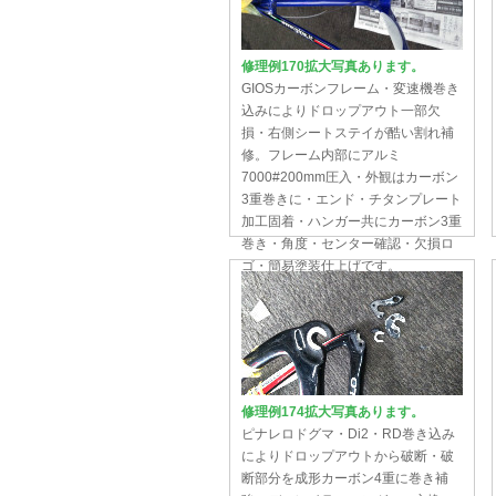
修理例170拡大写真あります。
GIOSカーボンフレーム・変速機巻き
込みによりドロップアウト一部欠
損・右側シートステイが酷い割れ補
修。フレーム内部にアルミ
7000#200mm圧入・外観はカーボン
3重巻きに・エンド・チタンプレート
加工固着・ハンガー共にカーボン3重
巻き・角度・センター確認・欠損ロ
ゴ・簡易塗装仕上げです。
修理例174拡大写真あります。
ピナレロドグマ・Di2・RD巻き込み
によりドロップアウトから破断・破
断部分を成形カーボン4重に巻き補