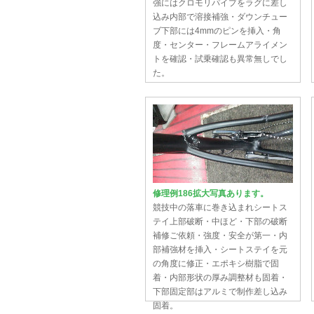
強にはクロモリパイプをラグに差し
込み内部で溶接補強・ダウンチュー
ブ下部には4mmのピンを挿入・角
度・センター・フレームアライメン
トを確認・試乗確認も異常無しでし
た。
修理例186拡大写真あります。
競技中の落車に巻き込まれシートス
テイ上部破断・中ほど・下部の破断
補修ご依頼・強度・安全が第一・内
部補強材を挿入・シートステイを元
の角度に修正・エポキシ樹脂で固
着・内部形状の厚み調整材も固着・
下部固定部はアルミで制作差し込み
固着。