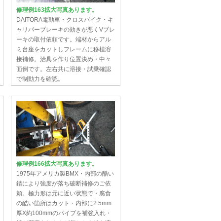
修理例163拡大写真あります。
DAITORA電動車・クロスバイク・キ
ャリパーブレーキの効きが悪くVブレ
ーキの取付依頼です。端材からアル
ミ台座をカットしフレームに移植溶
接補修。治具を作り位置決め・中々
面倒です。左右共に溶接・試乗確認
で制動力を確認。
修理例166拡大写真あります。
1975年アメリカ製BMX・内部の酷い
錆により強度が落ち破断補修のご依
頼。極力形は元に近い状態で・腐食
の酷い箇所はカット・内部に2.5mm
厚X約100mmのパイプを補強入れ・