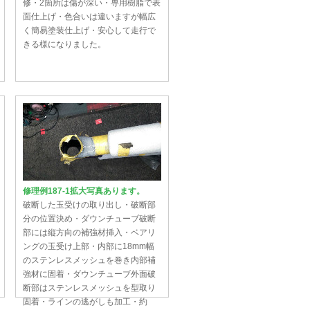
修・2箇所は傷が深い・専用樹脂で表
面仕上げ・色合いは違いますが幅広
く簡易塗装仕上げ・安心して走行で
きる様になりました。
修理例187-1拡大写真あります。
破断した玉受けの取り出し・破断部
分の位置決め・ダウンチューブ破断
部には縦方向の補強材挿入・ベアリ
ングの玉受け上部・内部に18mm幅
のステンレスメッシュを巻き内部補
強材に固着・ダウンチューブ外面破
断部はステンレスメッシュを型取り
固着・ラインの逃がしも加工・約