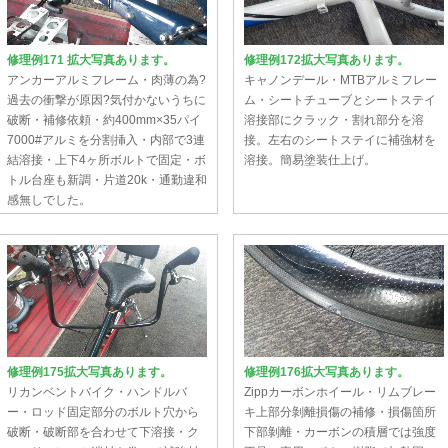
修理例171 拡大写真あります。
修理例172拡大写真あります。
アンカーアルミフレーム・肉薄の為?
キャノンデール・MTBアルミフレー
過去の衝撃が原因?気付かないうちに
ム・シートチューブとシートステイ
破断・補修依頼・約400mm×35パイ
溶接部にクラック・割れ部分を溶
7000#アルミを分割挿入・内部で3連
接。左右のシートステイに補強材を
結溶接・上下4ヶ所ボルトで固定・ボ
溶接。簡易塗装仕上げ。
トル台座も新調・片道20k・通勤違和
感無しでした。
修理例175拡大写真あります。
修理例176拡大写真あります。
リカンベントバイク・ハンドルバ
Zippカーボンホイール・リムブレー
ー・ロッド固定部分のボルト穴から
キ上部分剝離損傷の補修・損傷箇所
破断・破断部を合わせて下溶接・ク
下部剝離・カーボンの積層では強度