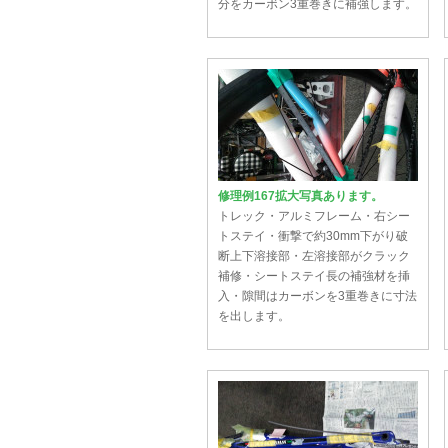
分をカーボン3重巻きに補強します。
修理例167拡大写真あります。
トレック・アルミフレーム・右シー
トステイ・衝撃で約30mm下がり破
断上下溶接部・左溶接部がクラック
補修・シートステイ長の補強材を挿
入・隙間はカーボンを3重巻きに寸法
を出します。