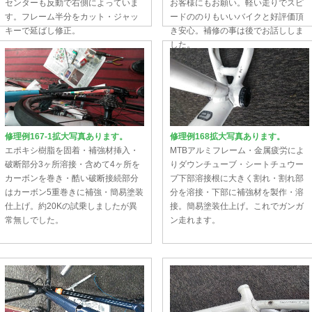
センターも反動で右側によっていま
お客様にもお願い。軽い走りでスピ
す。フレーム半分をカット・ジャッ
ードののりもいいバイクと好評価頂
キーで延ばし修正。
き安心。補修の事は後でお話ししま
した。
修理例167-1拡大写真あります。
修理例168拡大写真あります。
エポキシ樹脂を固着・補強材挿入・
MTBアルミフレーム・金属疲労によ
破断部分3ヶ所溶接・含めて4ヶ所を
りダウンチューブ・シートチュウー
カーボンを巻き・酷い破断接続部分
ブ下部溶接根に大きく割れ・割れ部
はカーボン5重巻きに補強・簡易塗装
分を溶接・下部に補強材を製作・溶
仕上げ。約20Kの試乗しましたが異
接。簡易塗装仕上げ。これでガンガ
常無しでした。
ン走れます。