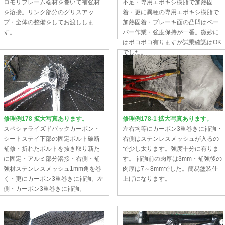
ロモリフレーム端材を巻いて補強材
不足・専用エポキシ樹脂で加熱固
を溶接。リンク部分のグリスアッ
着・更に異種の専用エポキシ樹脂で
プ・全体の整備をしてお渡ししま
加熱固着・ブレーキ面の凸凹はペー
す。
パー作業・強度保持が一番。微妙に
はボコボコ有りますが試乗確認はOK
でした。
修理例178 拡大写真あります。
修理例178-1 拡大写真あります。
スペシャライズドバックカーボン・
左右均等にカーボン3重巻きに補強・
シートステイ下部の固定ボルト破断
右側はステンレスメッシュが入るの
補修・折れたボルトを抜き取り新た
で少し太ります。強度十分に有りま
に固定・アルミ部分溶接・右側・補
す。 補強前の肉厚は3mm・補強後の
強材ステンレスメッシュ1mm角を巻
肉厚は7～8mmでした。簡易塗装仕
く・更にカーボン3重巻きに補強。左
上げになります。
側・カーボン3重巻きに補強。