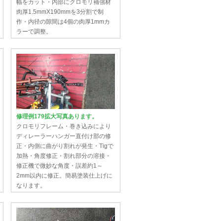
幅をカット・内部にクロモリ補強材
肉厚1.5mmX190mmを3分割で制
作・内径の隙間は4個の肉厚1mmカ
ラーで調整。
修理例179拡大写真あります。
クロモリフレーム・巻き込みにより
ディレーラーハンガー直付け部の修
正・内側に曲がり割れが発生・Tigで
加熱・角度修正・割れ部分の溶接・
修正機で微妙な角度・誤差約1～
2mm以内に修正。簡易塗装仕上げに
なります。