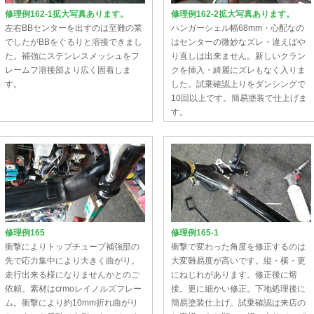
修理例162-1拡大写真あります。
修理例162-2拡大写真あります。
左右BBセンターを出すのは至難の業
ハンガーシェル幅68mm・心配なの
でしたがBBをぐるりと溶接できまし
はセンターの微妙なズレ・違えばや
た。補強にステンレスメッシュをフ
り直しは出来ません。新しいクラン
レームフ溶接部より広く固着しま
クを挿入・綺麗にズレもなく入りま
す。
した。試乗確認上りをダンシングで
10回以上です。簡易塗装で仕上げま
す。
修理例165
修理例165-1
衝撃によりトップチューブ補強部の
衝撃で変わった角度を修正するのは
先で応力集中により大きく曲がり。
大変難易度が高いです。縦・横・更
走行出来る様になりませんかとのご
にねじれがあります。修正後に熔
依頼。素材はcrmoレイノルズフレー
接。更に細かい修正。下地処理後に
ム。衝撃により約10mm折れ曲がり
簡易塗装仕上げ。試乗確認は来店の