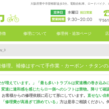
大阪府豊中市曽根駅徒歩3分。電動自転車、ロードバイク、
特徴
修理について
修理例・追加ページ
店
y_3
連修理。補修はすべて手作業・カーボン・チタン
せが増えています。」「最も多いトラブルは変速機の巻き込み
。変速に違和感を感じたらロー側へのシフトは禁物。降りて確
、お客様からの修理依頼に応じて形にしています。
直せない自
」「修理費が高過ぎて諦めている」
方は是非ご相談ください。