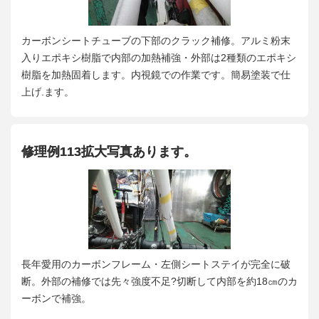
カーボンシートチューブの下部のクラック補修。アルミ粉末
入りエポキシ樹脂で内部の加熱補強・外部は2種類のエポキシ
樹脂を加熱固着します。内視鏡での作業です。簡易塗装で仕
上げ.ます。
修理例113拡大写真あります。
長年愛用のカーボンフレーム・左側シートステイが完全に破
断。外部の補修では先々強度不足?切断して内部を約18㎝のカ
ーボンで補強。