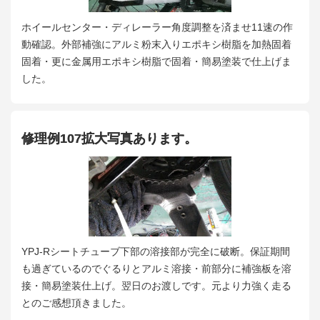
ホイールセンター・ディレーラー角度調整を済ませ11速の作
動確認。外部補強にアルミ粉末入りエポキシ樹脂を加熱固着
固着・更に金属用エポキシ樹脂で固着・簡易塗装で仕上げま
した。
修理例107拡大写真あります。
YPJ-Rシートチューブ下部の溶接部が完全に破断。保証期間
も過ぎているのでぐるりとアルミ溶接・前部分に補強板を溶
接・簡易塗装仕上げ。翌日のお渡しです。元より力強く走る
とのご感想頂きました。