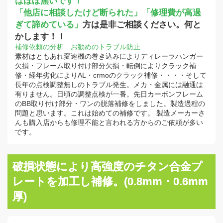
はほぼ無いです！
「他店に相談したけど断られた」「修理費が高過
ぎて諦めている」
方は是非ご相談ください。何と
かします！！
補修依頼の分析…お勧めのトラブル防止
素材はともあれ変速機の巻き込みによりディレーラハンガー
欠損・フレーム取り付け部分欠損・転倒によりクラック補
修・経年劣化によりAL・crmoのクラック補修・・・・そして
長年の点検調整無しのトラブル発生。メカ・金属には融通は
有りません。日頃の調整点検が一番。先日カーボンフレーム
のBB取り付け部分・ワンの脱落補修をしました。製造過程の
問題と思います。これは始めての補修です。 製造メーカーさ
んも購入店からも修理不能と言われる方からのご依頼が多い
です。
破損状態により高強度のチタン合金プ
レートを加工し補修。(0.8mm・0.6mm
厚)