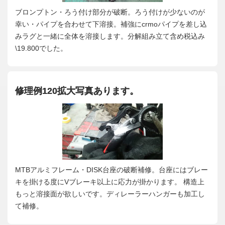
ブロンプトン・ろう付け部分が破断。ろう付けが少ないのが
幸い・パイプを合わせて下溶接。補強にcrmoパイプを差し込
みラグと一緒に全体を溶接します。分解組み立て含め税込み
\19.800でした。
修理例120拡大写真あります。
MTBアルミフレーム・DISK台座の破断補修。台座にはブレー
キを掛ける度にVブレーキ以上に応力が掛かります。 構造上
もっと溶接面が欲しいです。ディレーラーハンガーも加工し
て補修。