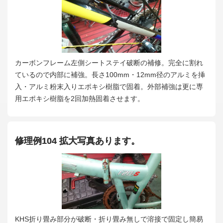
カーボンフレーム左側シートステイ破断の補修。完全に割れ
ているので内部に補強。長さ100mm・12mm径のアルミを挿
入・アルミ粉末入りエポキシ樹脂で固着。外部補強は更に専
用エポキシ樹脂を2回加熱固着させます。
修理例104 拡大写真あります。
KHS折り畳み部分が破断・折り畳み無しで溶接で固定し簡易